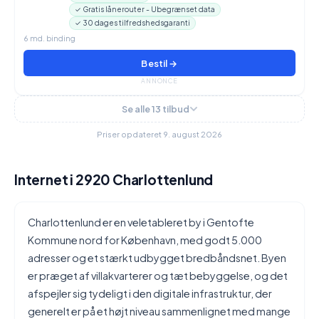
✓ Gratis lånerouter - Ubegrænset data
✓ 30 dages tilfredshedsgaranti
6 md. binding
Bestil →
ANNONCE
Se alle 13 tilbud
Priser opdateret 9. august 2026
Internet i 2920 Charlottenlund
Charlottenlund er en veletableret by i Gentofte
Kommune nord for København, med godt 5.000
adresser og et stærkt udbygget bredbåndsnet. Byen
er præget af villakvarterer og tæt bebyggelse, og det
afspejler sig tydeligt i den digitale infrastruktur, der
generelt er på et højt niveau sammenlignet med mange