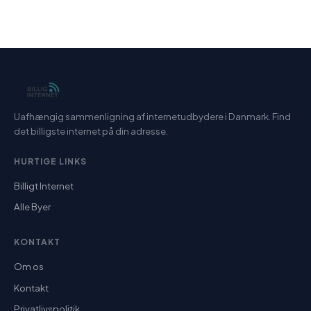
Uafhængig sammenligning af internetudbydere i Danmark. Find
det billigste internet på din adresse.
HURTIGE LINKS
Billigt Internet
Alle Byer
KONTAKT
Om os
Kontakt
Privatlivspolitik