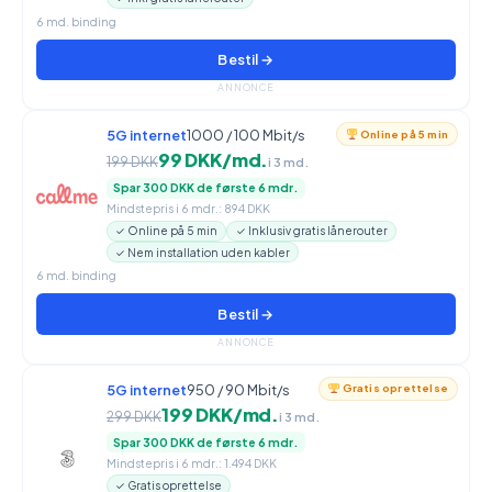
6 md. binding
Bestil →
ANNONCE
5G internet
1000 / 100 Mbit/s
Online på 5 min
99 DKK/md.
199 DKK
i 3 md.
Spar 300 DKK de første 6 mdr.
Mindstepris i 6 mdr.: 894 DKK
✓ Online på 5 min
✓ Inklusiv gratis lånerouter
✓ Nem installation uden kabler
6 md. binding
Bestil →
ANNONCE
5G internet
950 / 90 Mbit/s
Gratis oprettelse
199 DKK/md.
299 DKK
i 3 md.
Spar 300 DKK de første 6 mdr.
Mindstepris i 6 mdr.: 1.494 DKK
✓ Gratis oprettelse