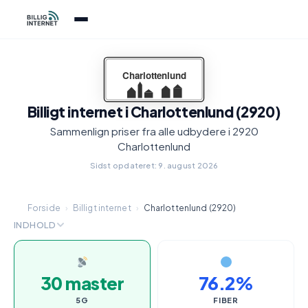
Billigt internet i Charlottenlund (2920)
Sammenlign priser fra alle udbydere i 2920
Charlottenlund
Sidst opdateret: 9. august 2026
Forside
›
Billigt internet
›
Charlottenlund (2920)
INDHOLD
30 master
76.2%
5G
FIBER