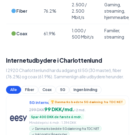
2.500 /
Gaming,
Fiber
76.2%
2.500
streaming,
Mbit/s
hjemmearbejde
1.000 /
Familier,
Coax
61.9%
500 Mbit/s
streaming
Internetudbydere i Charlottenlund
I 2920 Charlottenlund har du adgang til 5G (30 master), fiber
(76.2%) og coax (61.9%). Sammenlign alle udbydere herunder.
Alle
Fiber
Coax
5G
Ingen binding
5G internet
950 / 90 Mbit/s
Danmarks bedste 5G dækning fra TDC NET
99 DKK/md.
299 DKK
i 2 md.
Spar 400 DKK de første 6 mdr.
Mindstepris i 6 mdr.: 1.394 DKK
✓ Danmarks bedste 5G dækning fra TDC NET
✓ Inkl gratis lånerouter