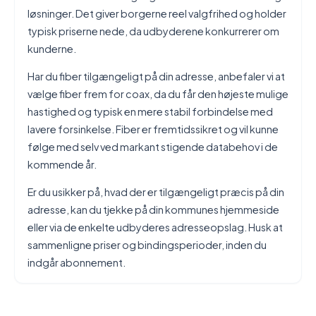
løsninger. Det giver borgerne reel valgfrihed og holder
typisk priserne nede, da udbyderene konkurrerer om
kunderne.
Har du fiber tilgængeligt på din adresse, anbefaler vi at
vælge fiber frem for coax, da du får den højeste mulige
hastighed og typisk en mere stabil forbindelse med
lavere forsinkelse. Fiber er fremtidssikret og vil kunne
følge med selv ved markant stigende databehov i de
kommende år.
Er du usikker på, hvad der er tilgængeligt præcis på din
adresse, kan du tjekke på din kommunes hjemmeside
eller via de enkelte udbyderes adresseopslag. Husk at
sammenligne priser og bindingsperioder, inden du
indgår abonnement.