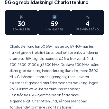
5G og mobildækning i Charlottenlund
30
59
4
5G-MASTER
4G-MASTER
FREKVENSBÅND
Charlottenlund har 30 5G-master og 59 4G-master,
hvilket giver et relativt tæt mobilnet for en by af denne
størrelse. 5G-signalet sendes på fire frekvensbånd:
700, 1800, 2100 og 3500 MHz. Det lave 700 MHz-bånd
sikrer god dækning indendørs og i kældre, mens 3500
MHz C-båndet – som er tilgængeligt her – leverer
højere hastigheder i områder med tæt dækning. Ingen
26 GHz mmWave-infrastruktur er etableret.
Fasttrådsløs 5G-hjemmebredbånd er ikke
tilgængeligt i Charlottenlund, så fiber eller coax
forbliver det primære valg til stationær