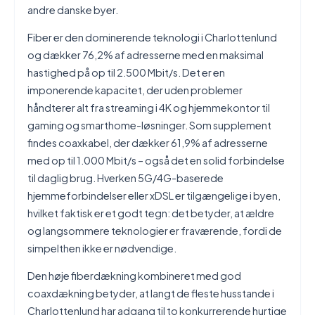
andre danske byer.
Fiber er den dominerende teknologi i Charlottenlund
og dækker 76,2% af adresserne med en maksimal
hastighed på op til 2.500 Mbit/s. Det er en
imponerende kapacitet, der uden problemer
håndterer alt fra streaming i 4K og hjemmekontor til
gaming og smarthome-løsninger. Som supplement
findes coaxkabel, der dækker 61,9% af adresserne
med op til 1.000 Mbit/s – også det en solid forbindelse
til daglig brug. Hverken 5G/4G-baserede
hjemmeforbindelser eller xDSL er tilgængelige i byen,
hvilket faktisk er et godt tegn: det betyder, at ældre
og langsommere teknologier er fraværende, fordi de
simpelthen ikke er nødvendige.
Den høje fiberdækning kombineret med god
coaxdækning betyder, at langt de fleste husstande i
Charlottenlund har adgang til to konkurrerende hurtige