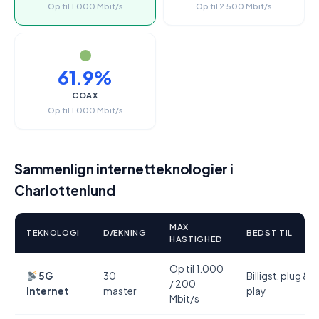
Op til 1.000 Mbit/s
Op til 2.500 Mbit/s
61.9%
COAX
Op til 1.000 Mbit/s
Sammenlign internetteknologier i
Charlottenlund
MAX
TEKNOLOGI
DÆKNING
BEDST TIL
HASTIGHED
Op til 1.000
5G
30
Billigst, plug &
/ 200
Internet
master
play
Mbit/s