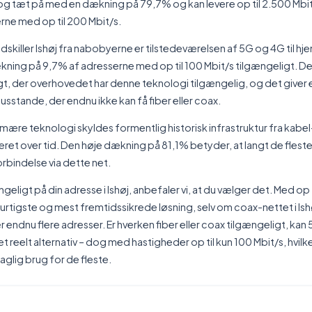
 dog tæt på med en dækning på 79,7% og kan levere op til 2.500 Mb
rne med op til 200 Mbit/s.
adskiller Ishøj fra nabobyerne er tilstedeværelsen af 5G og 4G til hj
kning på 9,7% af adresserne med op til 100 Mbit/s tilgængeligt. De
gt, der overhovedet har denne teknologi tilgængelig, og det giver 
husstande, der endnu ikke kan få fiber eller coax.
imære teknologi skyldes formentlig historisk infrastruktur fra kabe
ret over tid. Den høje dækning på 81,1% betyder, at langt de fleste 
orbindelse via dette net.
ngeligt på din adresse i Ishøj, anbefaler vi, at du vælger det. Med op 
hurtigste og mest fremtidssikrede løsning, selv om coax-nettet i Is
endnu flere adresser. Er hverken fiber eller coax tilgængeligt, ka
t reelt alternativ – dog med hastigheder op til kun 100 Mbit/s, hvilke
daglig brug for de fleste.