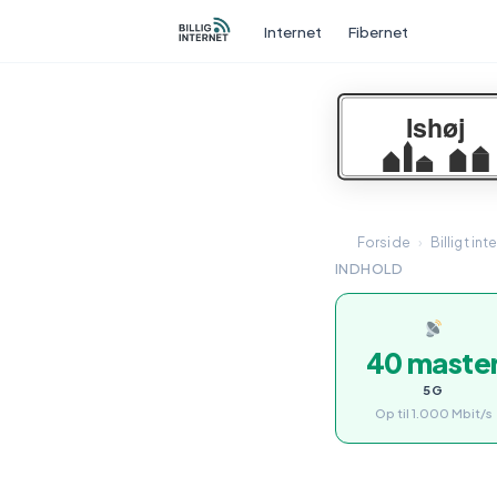
Internet
Fibernet
Forside
›
Billigt int
INDHOLD
40 maste
5G
Op til 1.000 Mbit/s