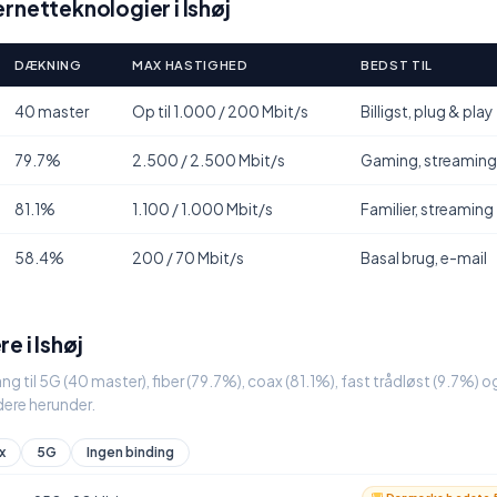
rnetteknologier i Ishøj
DÆKNING
MAX HASTIGHED
BEDST TIL
40 master
Op til 1.000 / 200 Mbit/s
Billigst, plug & play
79.7%
2.500 / 2.500 Mbit/s
Gaming, streaming
81.1%
1.100 / 1.000 Mbit/s
Familier, streaming
58.4%
200 / 70 Mbit/s
Basal brug, e-mail
e i Ishøj
ang til 5G (40 master), fiber (79.7%), coax (81.1%), fast trådløst (9.7%)
ere herunder.
x
5G
Ingen binding