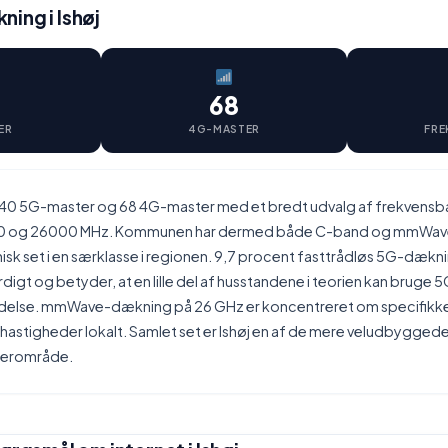
ing i Ishøj
68
ER
4G-MASTER
FRE
 40 5G-master og 68 4G-master med et bredt udvalg af frekvensb
0 og 26000 MHz. Kommunen har dermed både C-band og mmWave,
isk set i en særklasse i regionen. 9,7 procent fasttrådløs 5G-dæk
t og betyder, at en lille del af husstandene i teorien kan bruge 5
indelse. mmWave-dækning på 26 GHz er koncentreret om specifikk
 hastigheder lokalt. Samlet set er Ishøj en af de mere veludbygge
erområde.