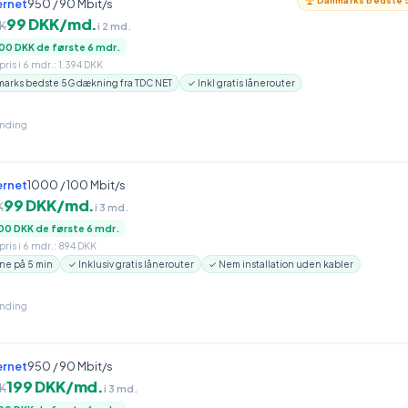
Danmarks bedste 5
ernet
950 / 90 Mbit/s
99 DKK/md.
K
i 2 md.
00 DKK de første 6 mdr.
ris i 6 mdr.: 1.394 DKK
arks bedste 5G dækning fra TDC NET
✓ Inkl gratis lånerouter
inding
ernet
1000 / 100 Mbit/s
99 DKK/md.
K
i 3 md.
00 DKK de første 6 mdr.
ris i 6 mdr.: 894 DKK
ne på 5 min
✓ Inklusiv gratis lånerouter
✓ Nem installation uden kabler
inding
ernet
950 / 90 Mbit/s
199 DKK/md.
K
i 3 md.