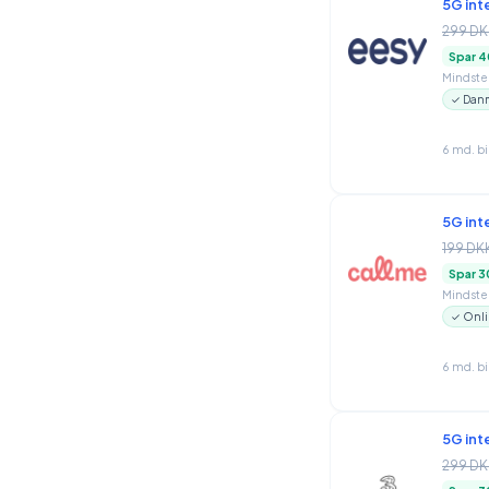
5G int
299 DK
Spar 4
Mindstep
✓ Danm
6 md. b
5G int
199 DK
Spar 3
Mindstep
✓ Onli
6 md. b
5G int
299 DK