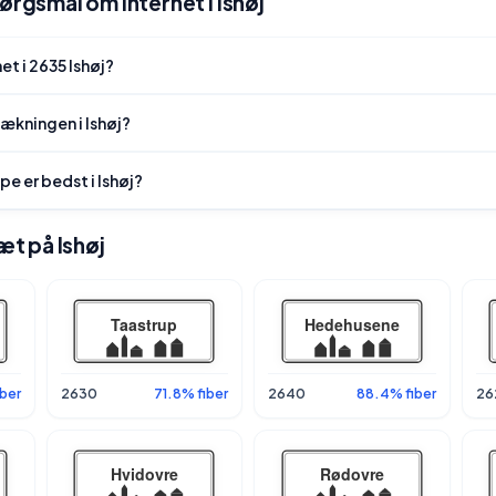
ørgsmål om internet i Ishøj
et i 2635 Ishøj?
ækningen i Ishøj?
pe er bedst i Ishøj?
tæt på Ishøj
ber
2630
71.8% fiber
2640
88.4% fiber
26