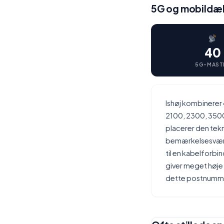
5G og mobildækn
40
5G-MAST
Ishøj kombinerer
2100, 2300, 350
placerer den tekn
bemærkelsesværdig
til en kabelforb
giver meget høje
dette postnumm