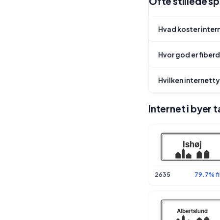
Ofte stillede sp
Hvad koster intern
Hvor god er fiberd
Hvilken internetty
Internet i byer 
2635
79.7% fi