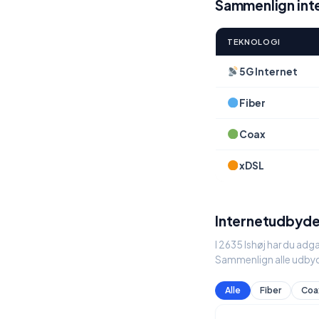
Sammenlign inte
TEKNOLOGI
5G Internet
Fiber
Coax
xDSL
Internetudbyder
I 2635 Ishøj har du adg
Sammenlign alle udbyd
Alle
Fiber
Coa