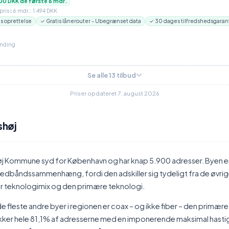
00 DKK de første 6 mdr.
ris i 6 mdr.: 1.494 DKK
is oprettelse
✓ Gratis lånerouter - Ubegrænset data
✓ 30 dages tilfredshedsgaran
inding
Se alle 13 tilbud
Priser opdateret 7. august 2026
shøj
Ishøj Kommune syd for København og har knap 5.900 adresser. Byen e
bredbåndssammenhæng, fordi den adskiller sig tydeligt fra de øvri
r teknologimix og den primære teknologi.
e fleste andre byer i regionen er coax – og ikke fiber – den primære 
er hele 81,1% af adresserne med en imponerende maksimal hasti