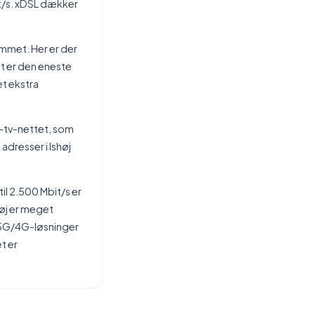
it/s. xDSL dækker
emmet. Her er der
t er den eneste
et ekstra
l-tv-nettet, som
adresser i Ishøj
til 2.500 Mbit/s er
høj er meget
n 5G/4G-løsninger
t er