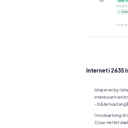
Spar 3
Mindstep
✓ Grat
6 md. b
Internet i 2635 I
Ishøj er en by i 
interessant i en 
– både hvad angå
I modsætning til d
Coax-nettet dækk