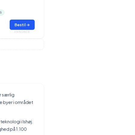
ti
Bestil →
ANNONCE
r særlig
ge byer i området
teknologi i Ishøj.
ghed på 1.100