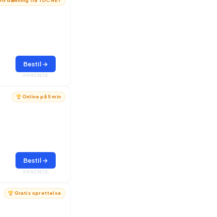
G dækning fra TDC NET
Bestil →
ANNONCE
Online på 5 min
Bestil →
ANNONCE
Gratis oprettelse