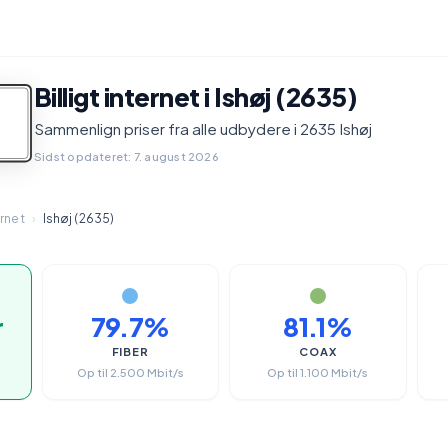
Billigt internet i Ishøj (2635)
Sammenlign priser fra alle udbydere i 2635 Ishøj
Sidst opdateret: 7. august 2026
ernet
›
Ishøj (2635)
r
79.7%
81.1%
FIBER
COAX
Op til 2.500 Mbit/s
Op til 1.100 Mbit/s