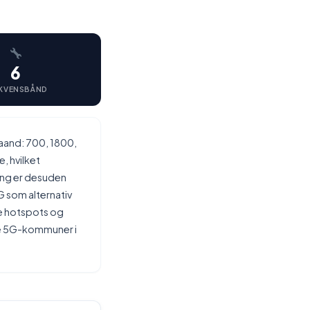
6
KVENSBÅND
aand: 700, 1800,
 hvilket
ning er desuden
G som alternativ
e hotspots og
de 5G-kommuner i