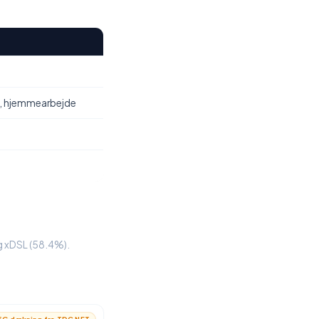
, hjemmearbejde
 og xDSL (58.4%).