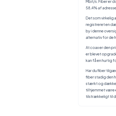
Mbit/s. Fiber er
58,4% af adresse
Det som virkelig 
registreret en dæ
by i denne oversi
alternativ for de 
At coax er den pr
er blevet opgrade
kan få en hurtig f
Har du fiber tilgæ
fiber stadig den 
stærkt og dækker 
til hjemmet være e
tilstrækkeligt til 